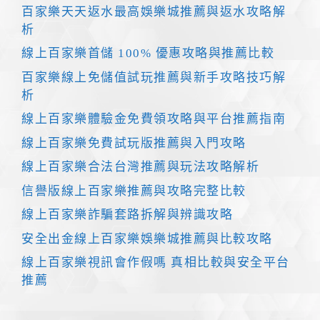
百家樂天天返水最高娛樂城推薦與返水攻略解
析
線上百家樂首儲 100% 優惠攻略與推薦比較
百家樂線上免儲值試玩推薦與新手攻略技巧解
析
線上百家樂體驗金免費領攻略與平台推薦指南
線上百家樂免費試玩版推薦與入門攻略
線上百家樂合法台灣推薦與玩法攻略解析
信譽版線上百家樂推薦與攻略完整比較
線上百家樂詐騙套路拆解與辨識攻略
安全出金線上百家樂娛樂城推薦與比較攻略
線上百家樂視訊會作假嗎 真相比較與安全平台
推薦