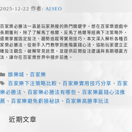
2025-12-22
作者:
AISEO
百家樂必勝法一直是玩家熱搜的熱門關鍵字，想在百家樂遊戲中
長期獲利，除了了解馬丁格爾、反馬丁格爾等經典下注策略外，
還需掌握固定投注、趨勢追蹤等實用技巧。本文深入解析各種百
家樂必勝法，從新手入門教學到進階贏錢心法，協助玩家建立正
確投注觀念，破解常見迷思，並提供莊閒投注建議與長期穩贏方
法，讓你在百家樂世界中穩步前進。
分
娛樂城
、
百家樂
類
標
百家樂下注策略比較
、
百家樂實用技巧分享
、
百家
籤
樂必勝法
、
百家樂必勝法有哪些
、
百家樂贏錢心法推
薦
、
百家樂避免虧損秘訣
、
百家樂高勝率玩法
近期文章