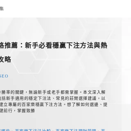
集
略推薦：新手必看穩贏下注方法與熱
攻略
SEO
升勝率的關鍵，無論新手或老手都需掌握。本文深入解
包括新手適用的穩定下注法、常見的莊閒選擇建議，以
建立專屬的百家樂穩贏下注方法。想了解如何選邊、提
健前行，掌握致勝