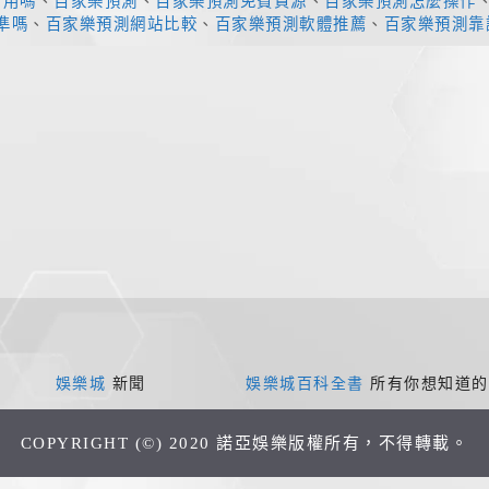
類
標
有用嗎
、
百家樂預測
、
百家樂預測免費資源
、
百家樂預測怎麼操作
籤
準嗎
、
百家樂預測網站比較
、
百家樂預測軟體推薦
、
百家樂預測靠
娛樂城
新聞
娛樂城百科全書
所有你想知道的
COPYRIGHT (©) 2020 諾亞娛樂版權所有，不得轉載。