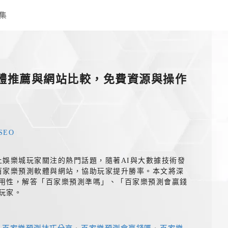
集
體推薦與網站比較，免費資源與操作
SEO
上娛樂城玩家關注的熱門話題，隨著AI與大數據技術發
百家樂預測軟體與網站，協助玩家提升勝率。本文將深
用性，解答「百家樂預測準嗎」、「百家樂預測會贏錢
玩家。