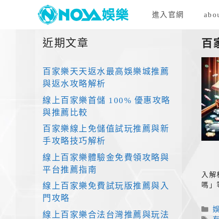
跳
進入官網
abo
至
主
近期文章
百
要
內
容
百家樂天天返水最高娛樂城推薦
與返水攻略解析
線上百家樂首儲 100% 優惠攻略
與推薦比較
百家樂線上免儲值試玩推薦與新
手攻略技巧解析
線上百家樂體驗金免費領攻略與
平台推薦指南
入解
線上百家樂免費試玩版推薦與入
嗎」
門攻略
線上百家樂合法台灣推薦與玩法