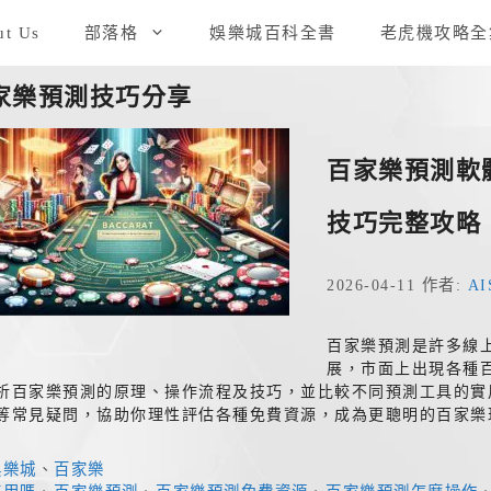
ut Us
部落格
娛樂城百科全書
老虎機攻略全
家樂預測技巧分享
百家樂預測軟
技巧完整攻略
2026-04-11
作者:
AI
百家樂預測是許多線
展，市面上出現各種
析百家樂預測的原理、操作流程及技巧，並比較不同預測工具的實
等常見疑問，協助你理性評估各種免費資源，成為更聰明的百家樂
分
娛樂城
、
百家樂