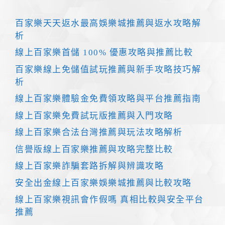
百家樂天天返水最高娛樂城推薦與返水攻略解
析
線上百家樂首儲 100% 優惠攻略與推薦比較
百家樂線上免儲值試玩推薦與新手攻略技巧解
析
線上百家樂體驗金免費領攻略與平台推薦指南
線上百家樂免費試玩版推薦與入門攻略
線上百家樂合法台灣推薦與玩法攻略解析
信譽版線上百家樂推薦與攻略完整比較
線上百家樂詐騙套路拆解與辨識攻略
安全出金線上百家樂娛樂城推薦與比較攻略
線上百家樂視訊會作假嗎 真相比較與安全平台
推薦