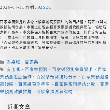
2026-04-11
作者:
AISEO
百家樂預測是許多線上娛樂城玩家關注的熱門話題，隨著AI與大
數據技術發展，市面上出現各種百家樂預測軟體與網站，協助玩
家提升勝率。本文將深入解析百家樂預測的原理、操作流程及技
巧，並比較不同預測工具的實用性，解答「百家樂預測準嗎」、
「百家樂預測會贏錢嗎」等常見疑問，協助你理性評估各種免費
資源，成為更聰明的百家樂玩家。
分
娛樂城
、
百家樂
類
標
有用嗎
、
百家樂預測
、
百家樂預測免費資源
、
百家
籤
樂預測怎麼操作
、
百家樂預測技巧分享
、
百家樂預測會
贏錢嗎
、
百家樂預測準嗎
、
百家樂預測網站比較
、
百家
樂預測軟體推薦
、
百家樂預測靠譜嗎
近期文章