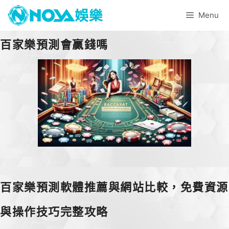
跳
Menu
至
主
百家樂預測會贏錢嗎
要
內
容
百家樂預測軟體推薦與網站比較，免費資源
與操作技巧完整攻略