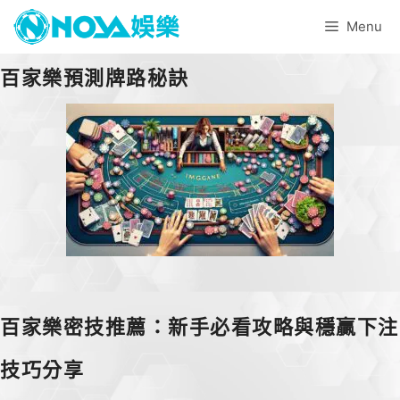
跳
Menu
至
主
百家樂預測牌路秘訣
要
內
容
百家樂密技推薦：新手必看攻略與穩贏下注
技巧分享