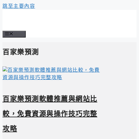
跳至主要內容
Menu
百家樂預測
百家樂預測軟體推薦與網站比
較，免費資源與操作技巧完整
攻略