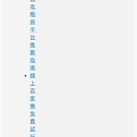
攻
略
與
平
台
推
薦
指
南
線
上
百
家
樂
免
費
試
玩