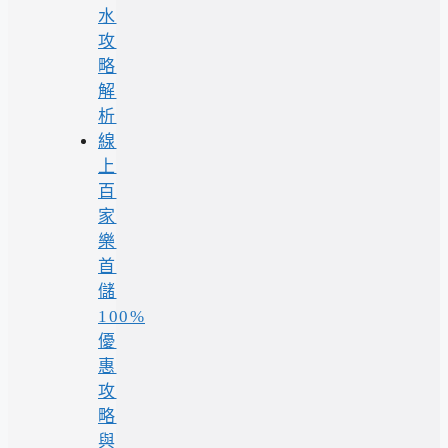
水
攻
略
解
析
線
上
百
家
樂
首
儲
100%
優
惠
攻
略
與