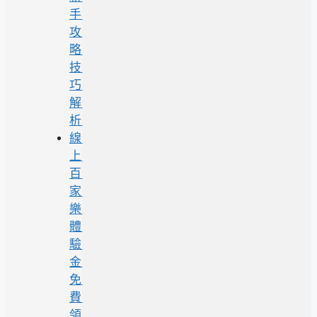
手
攻
略
技
巧
解
析
線
上
百
家
樂
體
驗
金
免
費
領