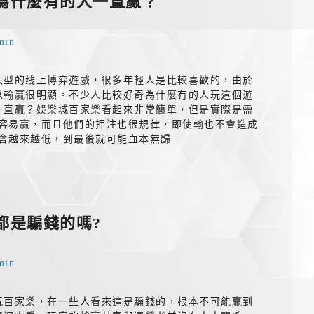
為什麼有的人一直贏？
min
大型的线上博弈遊戲，很多年輕人是比較喜歡的，由於
以輸贏很明顯。不少人比較好奇為什麼有的人玩這個遊
一直贏？娛樂城百家樂看起來非常簡單，但是實際是需
容易贏，而且他們的押注也很規律，即使輸也不會造成
會越來越低，到最後就可能血本無歸
都是騙錢的嗎?
min
玩百家樂，在一些人看來這是騙錢的，根本不可能贏到