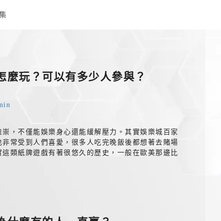
集
怎麼玩？可以有多少人參與？
min
推崇，不僅能娛樂身心還能緩解壓力。其實娛樂城百家
也非常受到人們喜愛，很多人吃完晚飯後都想著去賭場
實這類紙牌遊戲有著很悠久的歷史，一般在歐美那邊比