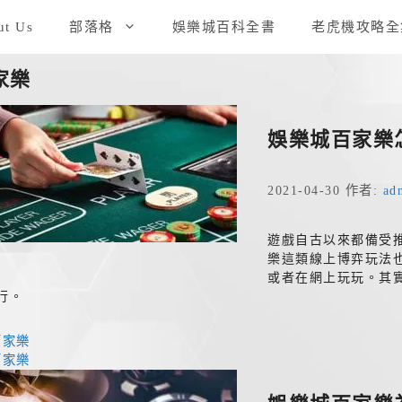
ut Us
部落格
娛樂城百科全書
老虎機攻略全
家樂
娛樂城百家樂
2021-04-30
作者:
ad
遊戲自古以來都備受
樂這類線上博弈玩法
或者在網上玩玩。其
行。
分
百家樂
類
標
百家樂
籤