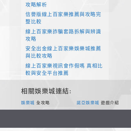
攻略解析
信譽版線上百家樂推薦與攻略完
整比較
線上百家樂詐騙套路拆解與辨識
攻略
安全出金線上百家樂娛樂城推薦
與比較攻略
線上百家樂視訊會作假嗎 真相比
較與安全平台推薦
相關娛樂城連結:
娛樂城
全攻略
諾亞娛樂城
遊戲介紹