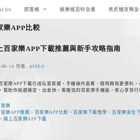
ut Us
部落格
娛樂城百科全書
老虎機攻略全
家樂APP比較
上百家樂APP下載推薦與新手攻略指南
-06-10
作者:
AISEO
百家樂APP下載已成玩家首選，手機操作直覺、隨時開局更便利。
，幫助你挑選穩定、出金快、客服佳的百家樂手機版，安心享受行
分
百家樂
類
標
百家樂APP推薦
、
百家樂APP比較
、
百家樂下載教學
、
百家樂安全
籤
、
線上百家樂APP下載