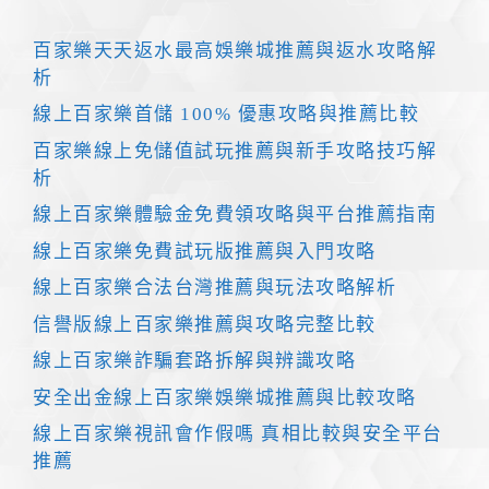
百家樂天天返水最高娛樂城推薦與返水攻略解
析
線上百家樂首儲 100% 優惠攻略與推薦比較
百家樂線上免儲值試玩推薦與新手攻略技巧解
析
線上百家樂體驗金免費領攻略與平台推薦指南
線上百家樂免費試玩版推薦與入門攻略
線上百家樂合法台灣推薦與玩法攻略解析
信譽版線上百家樂推薦與攻略完整比較
線上百家樂詐騙套路拆解與辨識攻略
安全出金線上百家樂娛樂城推薦與比較攻略
線上百家樂視訊會作假嗎 真相比較與安全平台
推薦