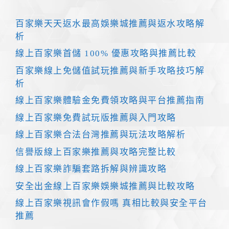
百家樂天天返水最高娛樂城推薦與返水攻略解
析
線上百家樂首儲 100% 優惠攻略與推薦比較
百家樂線上免儲值試玩推薦與新手攻略技巧解
析
線上百家樂體驗金免費領攻略與平台推薦指南
線上百家樂免費試玩版推薦與入門攻略
線上百家樂合法台灣推薦與玩法攻略解析
信譽版線上百家樂推薦與攻略完整比較
線上百家樂詐騙套路拆解與辨識攻略
安全出金線上百家樂娛樂城推薦與比較攻略
線上百家樂視訊會作假嗎 真相比較與安全平台
推薦