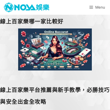
跳
Menu
至
主
線上百家樂哪一家比較好
要
內
容
線上百家樂平台推薦與新手教學，必勝技巧
與安全出金全攻略