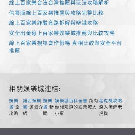
線上百家樂合法台灣推薦與玩法攻略解析
信譽版線上百家樂推薦與攻略完整比較
線上百家樂詐騙套路拆解與辨識攻略
安全出金線上百家樂娛樂城推薦與比較攻略
線上百家樂視訊會作假嗎 真相比較與安全平台
推薦
相關娛樂城連結:
娛樂
諾亞娛樂
娛樂
娛樂城百科全書
所有
老虎機攻略
城
全
城
遊戲介
城
新
你想知道的娛樂城大
深入瞭解老
攻略
紹
聞
小事
虎機