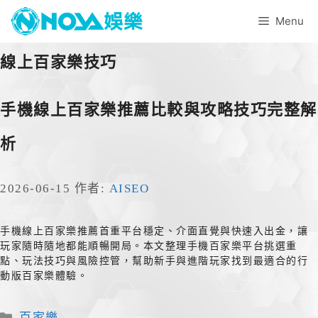
跳
Menu
至
主
線上百家樂技巧
要
內
容
手機線上百家樂推薦比較與攻略技巧完整解
析
2026-06-15
作者:
AISEO
手機線上百家樂推薦首重平台穩定、介面直覺與快速入出金，讓
玩家隨時隨地都能順暢開局。本文整理手機百家樂平台挑選重
點、玩法技巧與風險控管，幫助新手與進階玩家找到最適合的行
動版百家樂體驗。
分
百家樂