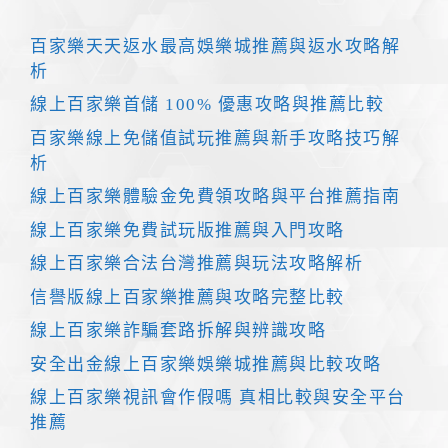
百家樂天天返水最高娛樂城推薦與返水攻略解
析
線上百家樂首儲 100% 優惠攻略與推薦比較
百家樂線上免儲值試玩推薦與新手攻略技巧解
析
線上百家樂體驗金免費領攻略與平台推薦指南
線上百家樂免費試玩版推薦與入門攻略
線上百家樂合法台灣推薦與玩法攻略解析
信譽版線上百家樂推薦與攻略完整比較
線上百家樂詐騙套路拆解與辨識攻略
安全出金線上百家樂娛樂城推薦與比較攻略
線上百家樂視訊會作假嗎 真相比較與安全平台
推薦