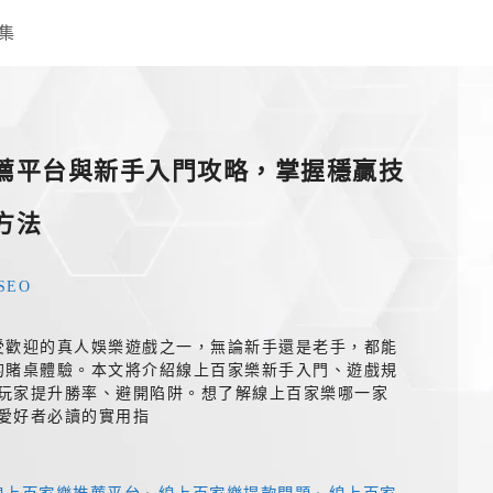
集
薦平台與新手入門攻略，掌握穩贏技
方法
SEO
受歡迎的真人娛樂遊戲之一，無論新手還是老手，都能
的賭桌體驗。本文將介紹線上百家樂新手入門、遊戲規
玩家提升勝率、避開陷阱。想了解線上百家樂哪一家
愛好者必讀的實用指