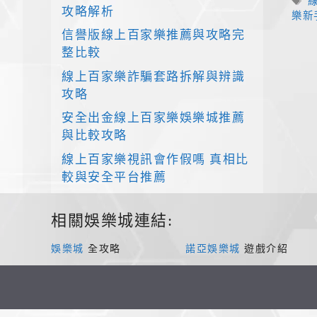
攻略解析
樂新
信譽版線上百家樂推薦與攻略完
整比較
線上百家樂詐騙套路拆解與辨識
攻略
安全出金線上百家樂娛樂城推薦
與比較攻略
線上百家樂視訊會作假嗎 真相比
較與安全平台推薦
相關娛樂城連結:
娛樂城
全攻略
諾亞娛樂城
遊戲介紹