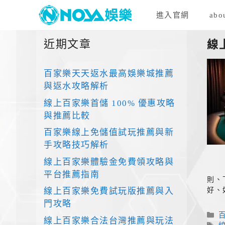
跳
進入官網
abo
至
主
近期文章
線
要
內
容
百家樂天天返水最高娛樂城推薦
與返水攻略解析
線上百家樂首儲 100% 優惠攻略
與推薦比較
百家樂線上免儲值試玩推薦與新
手攻略技巧解析
線上百家樂體驗金免費領攻略與
平台推薦指南
則、
線上百家樂免費試玩版推薦與入
好、
門攻略
線上百家樂合法台灣推薦與玩法