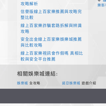
攻略解析
樂新
信譽版線上百家樂推薦與攻略完
整比較
線上百家樂詐騙套路拆解與辨識
攻略
安全出金線上百家樂娛樂城推薦
與比較攻略
線上百家樂視訊會作假嗎 真相比
較與安全平台推薦
相關娛樂城連結:
娛樂城
全攻略
諾亞娛樂城
遊戲介紹