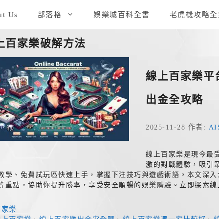
ut Us
部落格
娛樂城百科全書
老虎機攻略全
上百家樂破解方法
線上百家樂平
出金全攻略
2025-11-28
作者:
AI
線上百家樂是現今最
激的對戰體驗，吸引
教學、免費試玩區快速上手，掌握下注技巧與遊戲術語。本文深入
等重點，協助你提升勝率，享受安全順暢的娛樂體驗。立即探索線
分
百家樂