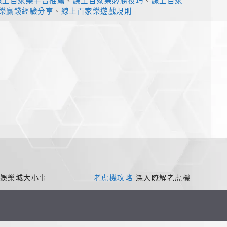
線上百家樂平台推薦
、
線上百家樂必勝技巧
、
線上百家
樂贏錢經驗分享
、
線上百家樂遊戲規則
娛樂城大小事
老虎機攻略
深入瞭解老虎機