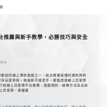
集
台推薦與新手教學，必勝技巧與安全
SEO
受歡迎的線上博弈遊戲之一，結合簡單易懂的規則與刺
眾多玩家參與。無論新手或老手，都能透過線上百家樂
介紹線上百家樂平台推薦、遊戲規則、破解方法及出金
上百家樂，掌握贏