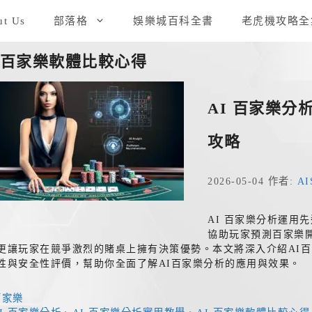
ut Us
部落格
娛樂城百科全書
老虎機攻略全
I 百家樂軟體比較心得
AI 百家樂
攻略
2026-05-04
作者:
AI
AI 百家樂分析運用
協助玩家預測百家樂
更讓玩家在競爭激烈的賭桌上擁有決策優勢。本文將深入介紹AI
性與安全性評價，幫助你全面了解AI百家樂分析的應用與效果。
分
百家樂