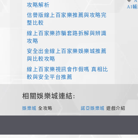
A
攻略解析
AI
信譽版線上百家樂推薦與攻略完
整比較
線上百家樂詐騙套路拆解與辨識
攻略
安全出金線上百家樂娛樂城推薦
與比較攻略
線上百家樂視訊會作假嗎 真相比
較與安全平台推薦
相關娛樂城連結:
娛樂城
全攻略
諾亞娛樂城
遊戲介紹