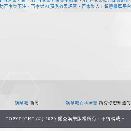
類
標
I 百家樂分析
、
AI 百家樂分析實用教學
、
AI 百家樂軟體比較心得
籤
輔助百家樂下注
、
百家樂AI預測效果評價
、
百家樂人工智慧推薦平
娛樂城
新聞
娛樂城百科全書
所有你想知道的
COPYRIGHT (©) 2020 諾亞娛樂版權所有，不得轉載。