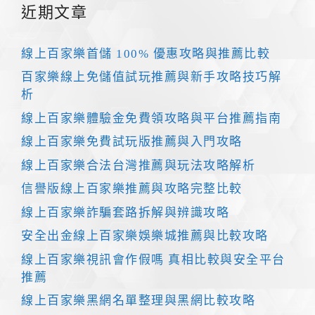
近期文章
線上百家樂首儲 100% 優惠攻略與推薦比較
百家樂線上免儲值試玩推薦與新手攻略技巧解
析
線上百家樂體驗金免費領攻略與平台推薦指南
線上百家樂免費試玩版推薦與入門攻略
線上百家樂合法台灣推薦與玩法攻略解析
信譽版線上百家樂推薦與攻略完整比較
線上百家樂詐騙套路拆解與辨識攻略
安全出金線上百家樂娛樂城推薦與比較攻略
線上百家樂視訊會作假嗎 真相比較與安全平台
推薦
線上百家樂黑網名單整理與黑網比較攻略