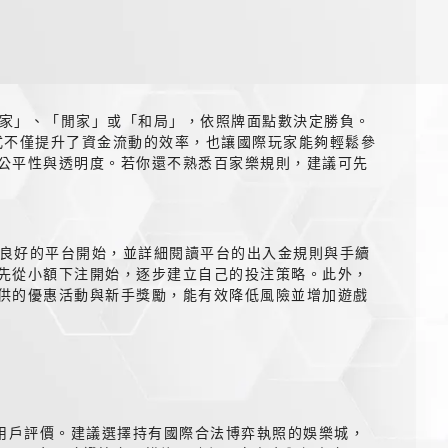
家」、「閒家」或「和局」，依照牌面點數決定勝負。
方式不僅提升了資金流動的效率，也讓國際玩家能夠輕鬆參
公平性與透明度。若你還不熟悉百家樂規則，建議可先
良好的平台開始，並詳細閱讀平台的出入金規則與手續
先從小額下注開始，逐步建立自己的投注策略。此外，
供的優惠活動與新手獎勵，能有效降低風險並增加遊戲
用戶評價。建議選擇持有國際合法博弈執照的娛樂城，