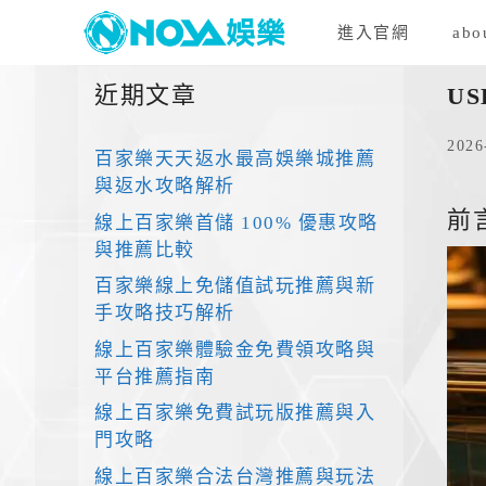
跳
進入官網
abo
至
主
近期文章
U
要
內
2026
容
百家樂天天返水最高娛樂城推薦
與返水攻略解析
前
線上百家樂首儲 100% 優惠攻略
與推薦比較
百家樂線上免儲值試玩推薦與新
手攻略技巧解析
線上百家樂體驗金免費領攻略與
平台推薦指南
線上百家樂免費試玩版推薦與入
門攻略
線上百家樂合法台灣推薦與玩法