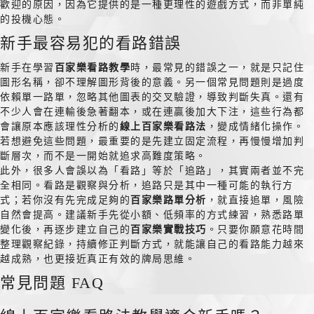
歡迎的原因，因為它提供的是一種更理性的遊戲方式，而非單純
的投機心態。
新手最容易犯的看路錯誤
新手在學習
百家樂看路教學
時，最常見的錯誤之一，就是只記住
圖形名稱，卻不理解圖形背後的意義。另一個常見問題則是過度
依賴單一路單，忽略其他圖表的交叉驗證，導致判斷失真。還有
不少人會在連輸後急著翻本，或在連贏後加大下注，這些行為都
會讓原本應該理性分析的
線上百家樂看路法
，變成情緒化操作。
若想避免這些問題，最重要的是先建立固定流程，再慢慢增加判
斷層次，而不是一開始就追求高難度策略。
此外，很多人會誤以為「看路」等於「追路」，其實兩者並不完
全相同。看路是觀察與分析，追路只是其中一種可能的執行方
式；若你沒有先完成足夠的
百家樂路單分析
，就直接追單，風險
自然會提高。建議新手先從小額、低頻率的方式練習，熟悉路單
變化後，再逐步建立自己的
百家樂實戰技巧
。只要你願意花時間
整理觀察紀錄，持續修正判斷方式，就能讓自己的看路能力越來
越成熟，也更接近真正有效的牌局思維。
常見問題 FAQ