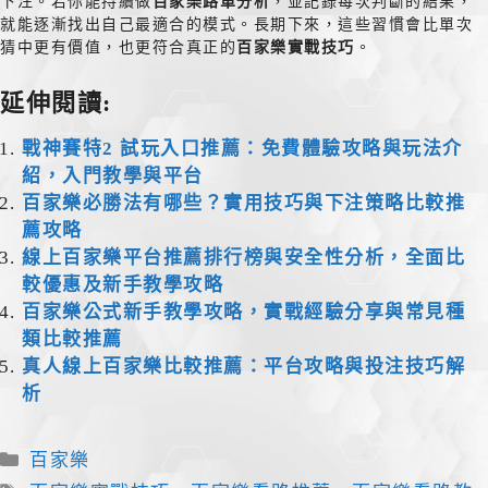
下注。若你能持續做
百家樂路單分析
，並記錄每次判斷的結果，
就能逐漸找出自己最適合的模式。長期下來，這些習慣會比單次
猜中更有價值，也更符合真正的
百家樂實戰技巧
。
延伸閱讀:
戰神賽特2 試玩入口推薦：免費體驗攻略與玩法介
紹，入門教學與平台
百家樂必勝法有哪些？實用技巧與下注策略比較推
薦攻略
線上百家樂平台推薦排行榜與安全性分析，全面比
較優惠及新手教學攻略
百家樂公式新手教學攻略，實戰經驗分享與常見種
類比較推薦
真人線上百家樂比較推薦：平台攻略與投注技巧解
析
分
百家樂
類