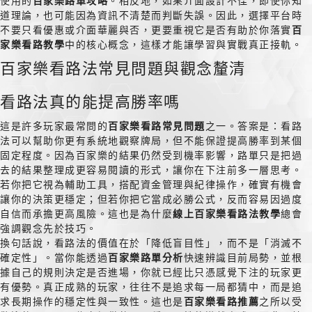
使用的
百家樂路單攻略
。相反地，如果介面設計不佳，即使你知
道理論，也可能因為資訊不清楚而判斷失誤。因此，選擇平台時
不要只看優惠或介面華麗與否，更要重視它是否有助於你落實
百
家樂看路教學
中的核心概念，這樣才能讓學習與實戰真正接軌。
百家樂看路法常見問題與觀念釐清
看路法真的能提高勝率嗎
這是許多玩家最常問的
百家樂看路常見問題
之一。答案是：看路
法可以幫助你更有系統地觀察牌局，但不能保證提高勝率到某個
固定程度。因為百家樂的結果仍然受到機率影響，路單只是把過
去的結果整理成更容易閱讀的形式，讓你在下注前多一層思考。
若你把它視為輔助工具，搭配資金管理與紀律操作，確實有機會
讓你的決策更穩定；但若你把它當成必勝公式，反而容易因過度
自信而承擔更高風險。這也是為什麼
線上百家樂看路法教學
總會
強調觀念先於技巧。
換句話說，看路法的價值在於「降低盲目性」，而不是「消滅不
確定性」。當你能透過
百家樂路單分析
快速辨識目前局勢，並根
據自己的規則決定是否進場，你就已經比只憑感覺下注的玩家更
有優勢。真正成熟的玩家，往往不是追求每一局都猜中，而是追
求長期操作的穩定性與一致性。這也是
百家樂看路推薦
之所以受