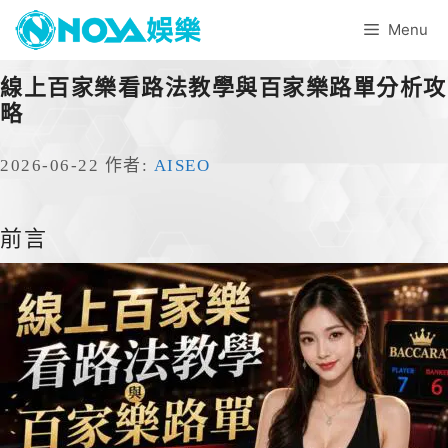
跳
Menu
至
主
線上百家樂看路法教學與百家樂路單分析攻
要
略
內
容
2026-06-22
作者:
AISEO
前言