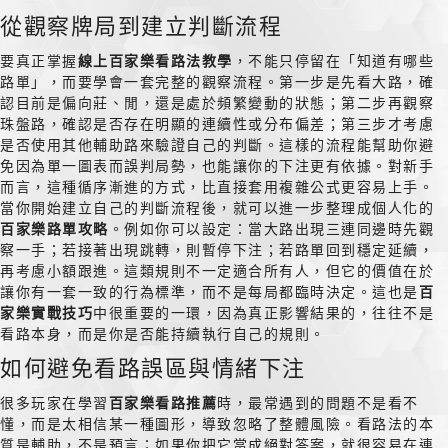
從觀察牌局到建立判斷流程
要真正掌握
線上百家樂看路法教學
，不能只停留在「知道有哪些
路單」，而要學會一套完整的觀察流程。第一步是先看大路，確
認目前是偏向莊、閒，還是處於頻繁變動的狀態；第二步再觀察
珠盤路，確認是否存在明顯的連續性或分布偏差；第三步才考慮
是否使用其他輔助路來驗證自己的判斷。這樣的流程能幫助你避
免因為單一圖表而誤判局勢，也能讓你的下注更有依據。對新手
而言，這種循序漸進的方式，比直接套用複雜公式更容易上手。
當你開始建立自己的判斷流程後，就可以進一步整理成個人化的
百家樂路單攻略
。例如你可以設定：當大路出現三連同邊時先觀
察一手；若接著出現跳轉，則暫停下注；若路單回到穩定延續，
再考慮小額跟進。這類規則不一定適合所有人，但它的價值在於
讓你有一套一致的行為標準，而不是每局都臨時決定。這也是
百
家樂實戰技巧
中很重要的一環，因為真正影響結果的，往往不是
看路本身，而是你是否能持續執行自己的規則。
如何避免看路誤區與情緒下注
很多玩家在學習
百家樂看路推薦
時，最常遇到的問題不是看不
懂，而是太相信某一種圖形，導致忽略了整體風險。看路法的本
質是輔助，不是預言；如果你把它當成絕對答案，就很容易在連