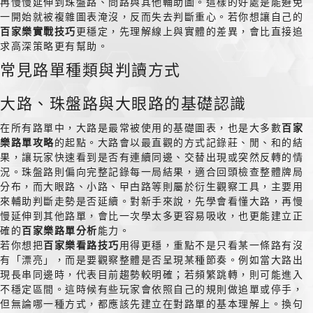
再慢慢延伸到珠盤路、問路與其他輔助圖。這樣的好處是能避免
一開始就被複雜圖表淹沒，反而失去判斷重心。若你想讓自己的
百家樂實戰技巧
更穩定，先理解線上與實體的差異，會比直接追
求高深策略更有幫助。
常見路單種類與判讀方式
大路、珠盤路與大眼路的基礎認識
在所有路單中，大路是最常被使用的基礎圖表，也是大多數
百家
樂路單攻略
的起點。大路會以最直觀的方式記錄莊、閒、和的結
果，讓玩家快速看到是否有連續同邊、交替出現或突然反轉的情
況。珠盤路則偏向完整記錄每一局結果，適合回頭檢查整體牌局
分布，而大眼路、小路、曱甴路等則屬於衍生觀察工具，主要用
來輔助判斷走勢是否延續。對新手來說，先學會看懂大路，再慢
慢延伸到其他路單，會比一次學太多更容易吸收，也更能建立正
確的
百家樂路單分析
能力。
若你想把
百家樂看路技巧
用得更穩，重點不是只看某一條路有沒
有「漂亮」，而是要觀察整體是否呈現某種節奏。例如當大路出
現長串同邊時，代表目前趨勢較明確；若頻繁跳轉，則可能進入
不穩定區間。這時候有些玩家會依照自己的規則做追單或停手，
但無論哪一種方式，都應該先建立在對路單的基本理解上。換句