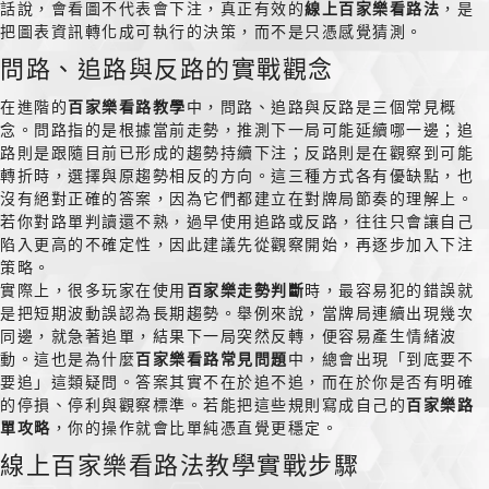
話說，會看圖不代表會下注，真正有效的
線上百家樂看路法
，是
把圖表資訊轉化成可執行的決策，而不是只憑感覺猜測。
問路、追路與反路的實戰觀念
在進階的
百家樂看路教學
中，問路、追路與反路是三個常見概
念。問路指的是根據當前走勢，推測下一局可能延續哪一邊；追
路則是跟隨目前已形成的趨勢持續下注；反路則是在觀察到可能
轉折時，選擇與原趨勢相反的方向。這三種方式各有優缺點，也
沒有絕對正確的答案，因為它們都建立在對牌局節奏的理解上。
若你對路單判讀還不熟，過早使用追路或反路，往往只會讓自己
陷入更高的不確定性，因此建議先從觀察開始，再逐步加入下注
策略。
實際上，很多玩家在使用
百家樂走勢判斷
時，最容易犯的錯誤就
是把短期波動誤認為長期趨勢。舉例來說，當牌局連續出現幾次
同邊，就急著追單，結果下一局突然反轉，便容易產生情緒波
動。這也是為什麼
百家樂看路常見問題
中，總會出現「到底要不
要追」這類疑問。答案其實不在於追不追，而在於你是否有明確
的停損、停利與觀察標準。若能把這些規則寫成自己的
百家樂路
單攻略
，你的操作就會比單純憑直覺更穩定。
線上百家樂看路法教學實戰步驟