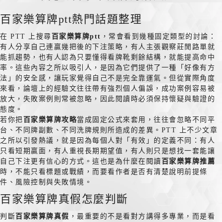
百家樂算牌ptt熱門話題整理
在 PTT 上搜尋
百家樂算牌ptt
，常會看到幾種固定類型的討論：
有人分享自己連贏幾把後的下注策略，有人主張觀察莊閒路單就
能抓趨勢，也有人認為只要懂得看牌靴剩餘結構，就能提高命中
率。這些內容之所以吸引人，是因為它們提供了一種「好像有方
法」的安全感，讓玩家覺得自己不是完全靠運氣。但從實際角度
來看，論壇上的經驗文往往帶有強烈個人偏誤，成功案例容易被
放大，失敗案例則常被忽略，因此閱讀時必須保持懷疑與驗證的
態度。
若你把
百家樂算牌攻略
當成固定公式來套用，往往會忽略不同平
台、不同牌副數、不同洗牌規則所造成的差異。PTT 上不少文章
之所以引發熱議，就是因為每個人對「有效」的定義不同：有人
只看短期贏面，有人重視長期期望值，有人則只是想找一套能讓
自己下注更有信心的方式。這也是為什麼在閱讀
百家樂算牌推薦
時，不能只看標題或戰績，而要看作者是否有清楚說明前提條
件、風險控制與失敗情境。
百家樂算牌真假怎麼判斷
判斷
百家樂算牌真假
，最重要的不是看對方講得多專業，而是看