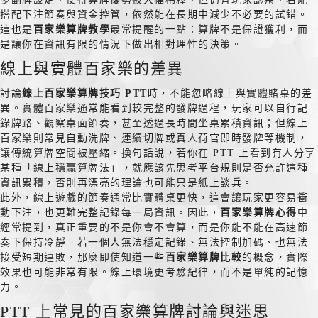
搭配下注節奏與資金控管，依然能在長期中減少不必要的試錯。
這也是
百家樂算牌教學
最常提醒的一點：算牌不是保證獲利，而
是讓你在資訊有限的情況下做出相對理性的決策。
線上與實體百家樂的差異
討論
線上百家樂算牌技巧 PTT
時，不能忽略線上與實體賭桌的差
異。實體百家樂通常能看到較完整的發牌過程，玩家可以自行記
錄牌路、觀察桌面節奏，甚至透過長時間坐桌累積資訊；但線上
百家樂則常見自動洗牌、連續切牌或真人荷官即時發牌等機制，
讓傳統算牌空間被壓縮。換句話說，若你在 PTT 上看到有人分享
某種「線上穩贏算牌法」，就應該先思考平台規則是否允許這種
資訊累積，否則再漂亮的理論也可能只是紙上談兵。
此外，線上遊戲的節奏通常比實體桌更快，這會讓玩家更容易衝
動下注，也更難完整記錄每一局資訊。因此，
百家樂算牌心得
中
經常提到，真正重要的不是你會不會算，而是你能不能在高速節
奏下保持冷靜。若一個人無法穩定記錄、無法控制加碼、也無法
接受短期連敗，那麼即使知道一些
百家樂算牌比較
的概念，實際
效果也可能非常有限。線上環境更考驗紀律，而不是單純的記憶
力。
PTT 上常見的百家樂算牌討論與迷思