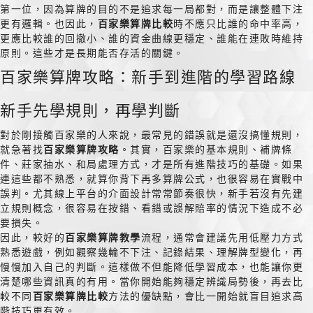
第一位，因為算牌的目的不是追求每一局都對，而是讓整體下注
更有邏輯。也因此，
百家樂算牌比較
時不應只比誰的命中率高，
更應比較誰的回撤小、誰的資金曲線更穩定、誰能在連敗時維持
原則。這些才是長期能否存活的關鍵。
百家樂算牌攻略：新手到進階的學習路線
新手先學規則，再學判斷
對於剛接觸百家樂的人來說，最常見的錯誤就是還沒搞懂規則，
就急著找
百家樂算牌攻略
。其實，百家樂的基本規則、補牌條
件、莊家抽水、和局處理方式，才是所有進階技巧的基礎。如果
連這些都不熟悉，就算你背下再多算牌公式，也很容易在實戰中
誤判。尤其線上平台的介面設計常常節奏很快，新手若沒有先建
立規則概念，很容易在按錯、看錯或誤解賠率的情況下造成不必
要損失。
因此，較好的
百家樂算牌教學
流程，通常會建議先用低壓力方式
熟悉遊戲，例如觀察幾輪不下注、記錄結果、理解牌型變化，再
慢慢加入自己的判斷。這樣做不但能降低學習成本，也能讓你更
清楚哪些資訊真的有用。當你開始能夠穩定辨識局勢後，再去比
較不同
百家樂算牌比較
方法的優缺點，會比一開始就盲目追求高
階技巧更有效。