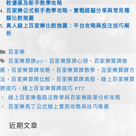
較優惠及新手教學攻略
百家樂公式新手教學攻略，實戰經驗分享與常見種
類比較推薦
真人線上百家樂比較推薦：平台攻略與投注技巧解
析
分
百家樂
類
標
百家樂算牌ptt
、
百家樂算牌心得
、
百家樂算牌推
籤
薦
、
百家樂算牌攻略
、
百家樂算牌教學
、
百家樂算牌方
法
、
百家樂算牌比較
、
百家樂算牌真假
、
線上百家樂算
牌技巧
、
線上百家樂算牌技巧 PTT
線上百家樂看路法教學與百家樂路單分析攻略
百家樂馬丁公式線上實測攻略與技巧推薦
近期文章