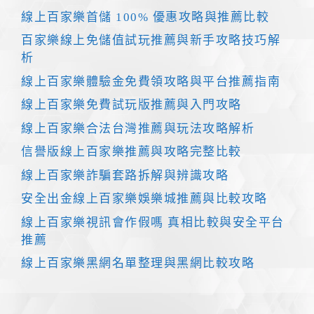
線上百家樂首儲 100% 優惠攻略與推薦比較
百家樂線上免儲值試玩推薦與新手攻略技巧解
析
線上百家樂體驗金免費領攻略與平台推薦指南
線上百家樂免費試玩版推薦與入門攻略
線上百家樂合法台灣推薦與玩法攻略解析
信譽版線上百家樂推薦與攻略完整比較
線上百家樂詐騙套路拆解與辨識攻略
安全出金線上百家樂娛樂城推薦與比較攻略
線上百家樂視訊會作假嗎 真相比較與安全平台
推薦
線上百家樂黑網名單整理與黑網比較攻略