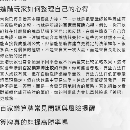
進階玩家如何整理自己的心得
當你已經具備基本觀察能力後，下一步就是把實戰經驗整理成可
重複驗證的流程，也就是所謂的
百家樂算牌心得
。例如，你可以
記錄在什麼樣的牌局結構下容易出現反轉、在哪些節奏下自己容
易失誤、哪些下注模式最容易讓情緒失控。這些內容雖然不一定
能直接變成獲利公式，但卻能幫助你建立更穩定的決策框架。很
多真正有價值的經驗，不是來自某一次大贏，而是來自長期反覆
修正後的紀律。
進階玩家也常會透過不同平台或不同桌型來比較策略效果，這時
就會牽涉到
百家樂算牌比較
的問題。你可能會發現，有些方法在
真人桌較有感，但在自動洗牌桌幾乎無效；有些方法在低節奏環
境表現穩定，但在快速局中容易失準。這些差異都提醒我們，算
牌不是單一答案，而是一套需要因地制宜的策略。若能把每次實
戰都轉化成可檢討的筆記，你的判斷能力會比單純追求「神招」
更成熟。
百家樂算牌常見問題與風險提醒
算牌真的能提高勝率嗎