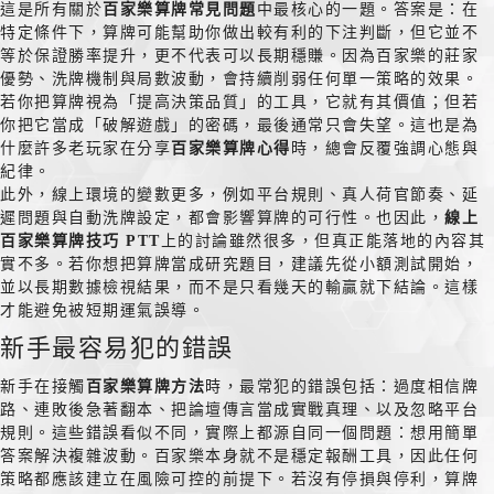
這是所有關於
百家樂算牌常見問題
中最核心的一題。答案是：在
特定條件下，算牌可能幫助你做出較有利的下注判斷，但它並不
等於保證勝率提升，更不代表可以長期穩賺。因為百家樂的莊家
優勢、洗牌機制與局數波動，會持續削弱任何單一策略的效果。
若你把算牌視為「提高決策品質」的工具，它就有其價值；但若
你把它當成「破解遊戲」的密碼，最後通常只會失望。這也是為
什麼許多老玩家在分享
百家樂算牌心得
時，總會反覆強調心態與
紀律。
此外，線上環境的變數更多，例如平台規則、真人荷官節奏、延
遲問題與自動洗牌設定，都會影響算牌的可行性。也因此，
線上
百家樂算牌技巧 PTT
上的討論雖然很多，但真正能落地的內容其
實不多。若你想把算牌當成研究題目，建議先從小額測試開始，
並以長期數據檢視結果，而不是只看幾天的輸贏就下結論。這樣
才能避免被短期運氣誤導。
新手最容易犯的錯誤
新手在接觸
百家樂算牌方法
時，最常犯的錯誤包括：過度相信牌
路、連敗後急著翻本、把論壇傳言當成實戰真理、以及忽略平台
規則。這些錯誤看似不同，實際上都源自同一個問題：想用簡單
答案解決複雜波動。百家樂本身就不是穩定報酬工具，因此任何
策略都應該建立在風險可控的前提下。若沒有停損與停利，算牌