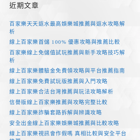
近期文章
百家樂天天返水最高娛樂城推薦與返水攻略解
析
線上百家樂首儲 100% 優惠攻略與推薦比較
百家樂線上免儲值試玩推薦與新手攻略技巧解
析
線上百家樂體驗金免費領攻略與平台推薦指南
線上百家樂免費試玩版推薦與入門攻略
線上百家樂合法台灣推薦與玩法攻略解析
信譽版線上百家樂推薦與攻略完整比較
線上百家樂詐騙套路拆解與辨識攻略
安全出金線上百家樂娛樂城推薦與比較攻略
線上百家樂視訊會作假嗎 真相比較與安全平台