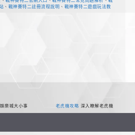
價
、
戰神賽特二官網入口
、
戰神賽特二常見問題解析
、
戰
站
、
戰神賽特二註冊流程說明
、
戰神賽特二遊戲玩法教
娛樂城大小事
老虎機攻略
深入瞭解老虎機