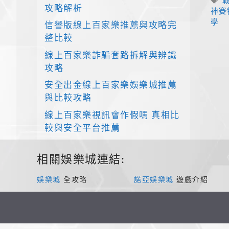
攻略解析
神賽
學
信譽版線上百家樂推薦與攻略完
整比較
線上百家樂詐騙套路拆解與辨識
攻略
安全出金線上百家樂娛樂城推薦
與比較攻略
線上百家樂視訊會作假嗎 真相比
較與安全平台推薦
相關娛樂城連結:
娛樂城
全攻略
諾亞娛樂城
遊戲介紹