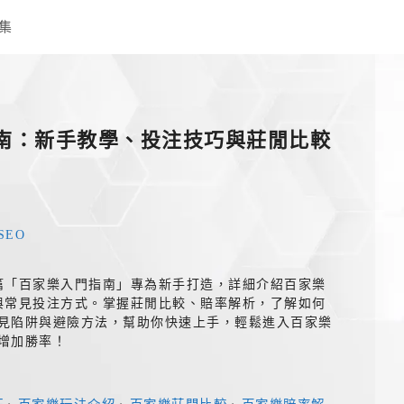
集
南：新手教學、投注技巧與莊閒比較
SEO
篇「百家樂入門指南」專為新手打造，詳細介紹百家樂
與常見投注方式。掌握莊閒比較、賠率解析，了解如何
見陷阱與避險方法，幫助你快速上手，輕鬆進入百家樂
增加勝率！