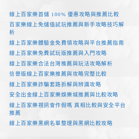
線上百家樂首儲 100% 優惠攻略與推薦比較
百家樂線上免儲值試玩推薦與新手攻略技巧解
析
線上百家樂體驗金免費領攻略與平台推薦指南
線上百家樂免費試玩版推薦與入門攻略
線上百家樂合法台灣推薦與玩法攻略解析
信譽版線上百家樂推薦與攻略完整比較
線上百家樂詐騙套路拆解與辨識攻略
安全出金線上百家樂娛樂城推薦與比較攻略
線上百家樂視訊會作假嗎 真相比較與安全平台
推薦
線上百家樂黑網名單整理與黑網比較攻略