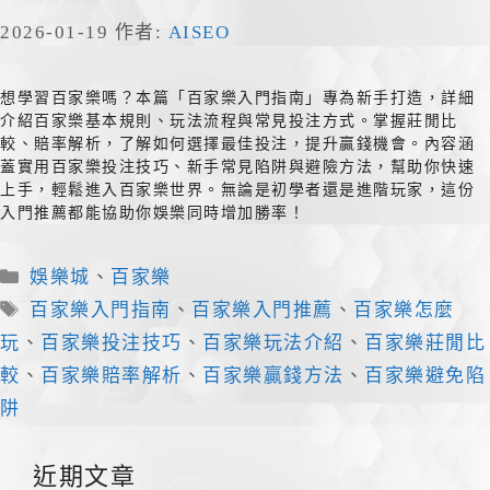
2026-01-19
作者:
AISEO
想學習百家樂嗎？本篇「百家樂入門指南」專為新手打造，詳細
介紹百家樂基本規則、玩法流程與常見投注方式。掌握莊閒比
較、賠率解析，了解如何選擇最佳投注，提升贏錢機會。內容涵
蓋實用百家樂投注技巧、新手常見陷阱與避險方法，幫助你快速
上手，輕鬆進入百家樂世界。無論是初學者還是進階玩家，這份
入門推薦都能協助你娛樂同時增加勝率！
分
娛樂城
、
百家樂
類
標
百家樂入門指南
、
百家樂入門推薦
、
百家樂怎麼
籤
玩
、
百家樂投注技巧
、
百家樂玩法介紹
、
百家樂莊閒比
較
、
百家樂賠率解析
、
百家樂贏錢方法
、
百家樂避免陷
阱
近期文章