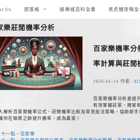
ut Us
部落格
娛樂城百科全書
老虎機攻略全
家樂莊閒機率分析
百家樂機率分
率計算與莊閒
2026-01-14
作者:
AI
百家樂機率分析是提
有效掌握莊家、閒家
入解析百家樂機率公式、莊閒機率比較及常見投注策略，協助新手
讓你在娛樂之餘提升勝率，成為贏家！
分
二十一點
、
百家樂