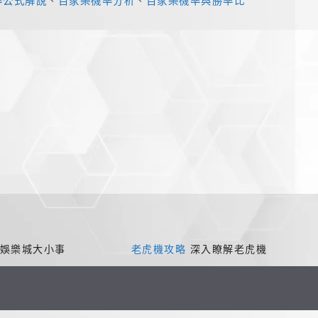
率公式解說
、
百家樂機率分析
、
百家樂機率與勝率比
娛樂城大小事
老虎機攻略
深入瞭解老虎機