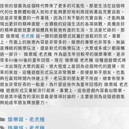
技術的發展為這個時代帶來了更多的可能性，那麼生活在這個時
代的社會群體和個人如何才能夠更好地利用技術產品充實自我，
這是非常重要的一件事情，因為只有不斷的充實自我，才能夠展
現出更好的精神面貌，去積極的迎接生活的各項挑戰，具備良好
的精神面貌就要求個體具有鬆弛有度的生活。生活是忙碌的，那
麼 娛樂城
老虎機
這一類的遊戲模式就屬於放鬆的形式。事實
上，市面上的娛樂內容是非常多的，娛樂的專案也非常多，無論
是傳統的娛樂玩法，還是新式的娛樂玩法，大眾或多或少都接觸
過一部分， 娛樂城 老虎機 作為誕生年份較早的娛樂專案，是非
常多80後90後的童年回憶。現在 娛樂城 老虎機 這種遊戲模式再
一次出現在大眾的面前，很大程度上是因為這個時代的選擇，坦
率的來說，這種遊戲形式玩法非常簡單，即便是新手朋友，也能
夠在最短時間內快速上手，老玩家的朋友更不用說。總會有很多
朋友非常好奇的一點是，為什麼這些作為童年回憶的 娛樂城 老虎
機 遊戲形式又重新流行起來，事實上，這些遊戲內容看似簡單，
但是其中蘊含的深刻意義是值得討論的，主要是因為這個遊戲能
夠給成年朋友釋放壓力。
分
娛樂城
、
老虎機
類
標
娛樂城
、
老虎機