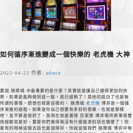
如何循序漸進變成一個快樂的 老虎機 大神
2022-04-22
作者:
admin
要說 娛樂城 中最重要的是什麼？其實就是讓自己變得更加的快
樂，如果是能夠做到這一點，就已經夠了！其他的說白了也是無
所謂的事情。想想也就是這樣的， 娛樂城
老虎機
博弈是一個循
序漸進的過程，如果是你自己想要有多好的發展，也就是那樣
吧！並不算是很好了，我現在就是覺得 百家樂 博弈場所將軍墳雙
倍經驗就是好，要是你們覺得我沒有什麼追求的話也隨便了！但
是有的時候這個古話也是說得好，你說這個我們 娛樂城 博弈中無