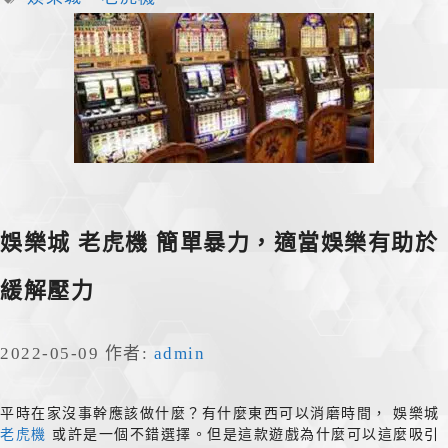
籤
娛樂城 老虎機 簡單暴力，適當娛樂有助於
緩解壓力
2022-05-09
作者:
admin
平時在家沒事幹應該做什麼？有什麼東西可以消磨時間， 娛樂城
老虎機
或許是一個不錯選擇。但是這款遊戲為什麼可以這麼吸引