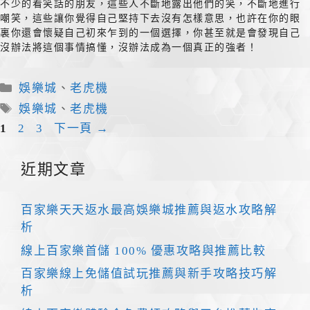
不少的看笑話的朋友，這些人不斷地露出他們的笑，不斷地進行
嘲笑，這些讓你覺得自己堅持下去沒有怎樣意思，也許在你的眼
裏你還會懷疑自己初來乍到的一個選擇，你甚至就是會發現自己
沒辦法將這個事情搞懂，沒辦法成為一個真正的強者！
分
娛樂城
、
老虎機
類
標
娛樂城
、
老虎機
籤
頁
頁
頁
1
2
3
下一頁
→
面
面
面
近期文章
百家樂天天返水最高娛樂城推薦與返水攻略解
析
線上百家樂首儲 100% 優惠攻略與推薦比較
百家樂線上免儲值試玩推薦與新手攻略技巧解
析