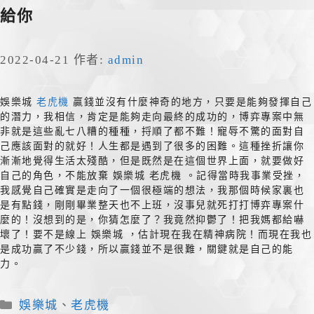
給你
2022-04-21
作者:
admin
娛樂城
老虎機
贏錢並沒有什麼神奇的地方，只要是能夠發揮自己
的潛力，我相信，肯定是能夠走向最終的成功的，博弈專案中無
非就是這些亂七八糟的種種，捋順了都不難！寵辱不驚的面對自
己應該面對的就好！人生都是遇到了很多的困難。這種挫折讓你
漸漸地覺得生活太殘酷，但是既然是在這個世界上面，就要做好
自己的角色，不能放棄 娛樂城 老虎機 。記得當時我事業受挫，
我感覺自己確實是走向了一個很極端的想法，我那個時候家裏也
是有點錢，剛剛畢業整天也不上班，沒事兒就死打打博弈專案什
麼的！沒想到的是，你猜怎麼了？我竟然抑鬱了！把我媽都給嚇
壞了！要不是線上 娛樂城 ，估計現在我在精神病院！而現在我也
是成功贏了不少錢，所以贏錢並不是很難，關鍵就是自己的能
力。
分
娛樂城
、
老虎機