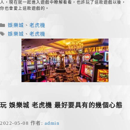
人，現在就一起進入遊戲中瞭解看看，也許玩了這款遊戲以後，
你也會愛上這款遊戲的。
分
娛樂城
、
老虎機
類
標
娛樂城
、
老虎機
籤
玩 娛樂城 老虎機 最好要具有的幾個心態
2022-05-08
作者:
admin