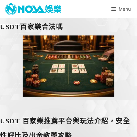
跳
Menu
至
主
USDT百家樂合法嗎
要
內
容
USDT 百家樂推薦平台與玩法介紹，安全
性評比及出金教學攻略