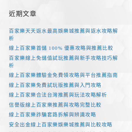
近期文章
百家樂天天返水最高娛樂城推薦與返水攻略解
析
線上百家樂首儲 100% 優惠攻略與推薦比較
百家樂線上免儲值試玩推薦與新手攻略技巧解
析
線上百家樂體驗金免費領攻略與平台推薦指南
線上百家樂免費試玩版推薦與入門攻略
線上百家樂合法台灣推薦與玩法攻略解析
信譽版線上百家樂推薦與攻略完整比較
線上百家樂詐騙套路拆解與辨識攻略
安全出金線上百家樂娛樂城推薦與比較攻略