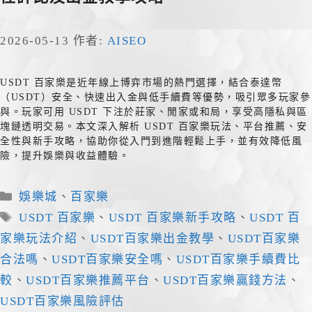
2026-05-13
作者:
AISEO
USDT 百家樂是近年線上博弈市場的熱門選擇，結合泰達幣
（USDT）安全、快速出入金與低手續費等優勢，吸引眾多玩家參
與。玩家可用 USDT 下注於莊家、閒家或和局，享受高隱私與區
塊鏈透明交易。本文深入解析 USDT 百家樂玩法、平台推薦、安
全性與新手攻略，協助你從入門到進階輕鬆上手，並有效降低風
險，提升娛樂與收益體驗。
分
娛樂城
、
百家樂
類
標
USDT 百家樂
、
USDT 百家樂新手攻略
、
USDT 百
籤
家樂玩法介紹
、
USDT百家樂出金教學
、
USDT百家樂
合法嗎
、
USDT百家樂安全嗎
、
USDT百家樂手續費比
較
、
USDT百家樂推薦平台
、
USDT百家樂贏錢方法
、
USDT百家樂風險評估