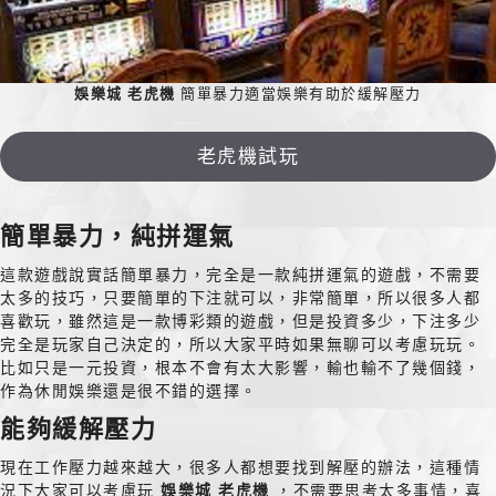
娛樂城 老虎機
簡單暴力適當娛樂有助於緩解壓力
老虎機試玩
簡單暴力，純拼運氣
這款遊戲說實話簡單暴力，完全是一款純拼運氣的遊戲，不需要
太多的技巧，只要簡單的下注就可以，非常簡單，所以很多人都
喜歡玩，雖然這是一款博彩類的遊戲，但是投資多少，下注多少
完全是玩家自己決定的，所以大家平時如果無聊可以考慮玩玩。
比如只是一元投資，根本不會有太大影響，輸也輸不了幾個錢，
作為休閒娛樂還是很不錯的選擇。
能夠緩解壓力
現在工作壓力越來越大，很多人都想要找到解壓的辦法，這種情
況下大家可以考慮玩
娛樂城 老虎機
，不需要思考太多事情，喜